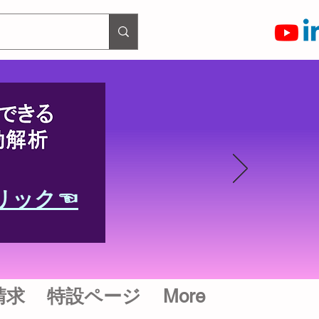
リック☜
請求
特設ページ
More