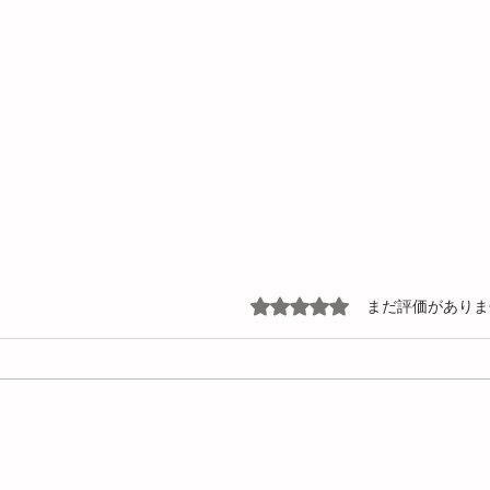
5つ星のうち0と評価されて
まだ評価がありま
イエプコ表面改質処理による
イエ