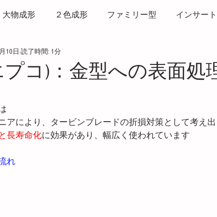
大物成形
２色成形
ファミリー型
インサート
8月10日
読了時間: 1分
形
打ち抜き成形
リサイクル
ヒート＆クール
(イエプコ)：金型への表面
マーク
バリ
ウエルドライン
3Dプリンター
と評価されています。
は 
ニアにより、タービンブレードの折損対策として考え出
粘度測定
CAE
発泡成形
サービス
ホッ
と長寿命化
に効果があり、幅広く使われています
流れ
破壊・白化
アルミ金型