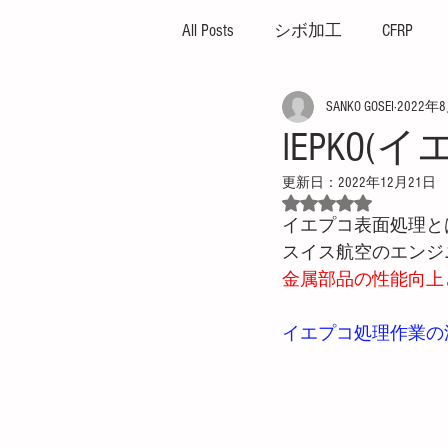
All Posts
シボ加工
CFRP
SANKO GOSEI
2022年
ハイサイクル
高外観成
IEPKO
更新日：
2022年12月21日
ガス焼け
プレッシャー
5つ星のうちNaN
イエプコ表面処理と
スイス航空のエンジ
プレス成形機
イエプコ
金属部品の性能向上
イエプコ処理作業の
薄肉成形
突出し不良