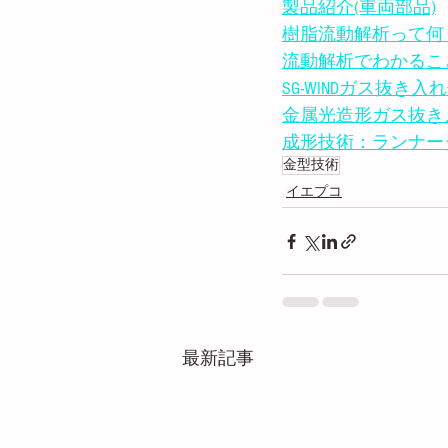
製品紹介(車両部品)
樹脂流動解析って何
流動解析でわかるこ
SG-WINDガス抜き
金属光造形ガス抜き
成形技術：ランナー
金型技術
イエプコ
最新記事