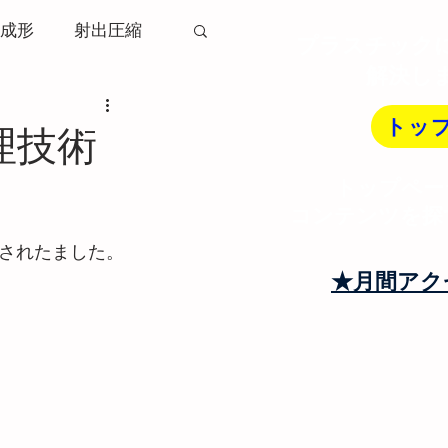
成形
射出圧縮
プラスチック
解決し
ソリ変形
トッ
処理技術
トップペー
射出成形機
コンテンツを探
されたました。
トランナー
★月間アク