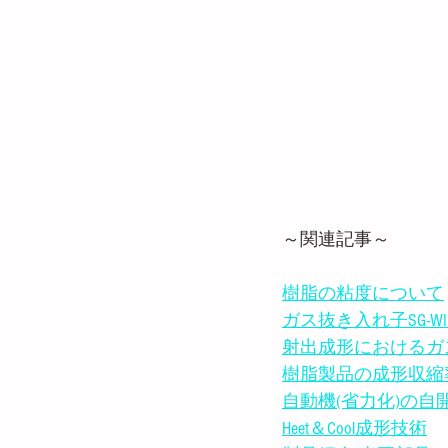
～関連記事～
樹脂の粘度について
ガス抜き入れ子SG-W
射出成形におけるガ
樹脂製品の成形収縮
自動機(省力化)の自
Heet＆Cool成形技術