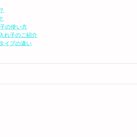
？
と
入れ子の使い方
入れ子のご紹介
タイプの違い