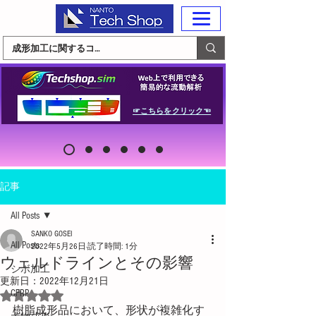
☞こちらをクリック☜
記事
All Posts
SANKO GOSEI
All Posts
2022年5月26日
読了時間: 1分
ウェルドラインとその影響
シボ加工
更新日：
2022年12月21日
CFRP
5つ星のうちNaNと評価されています。
樹脂成形品において、形状が複雑化す