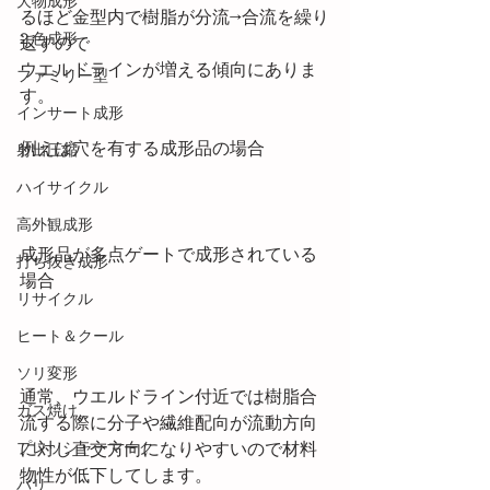
大物成形
るほど金型内で樹脂が分流→合流を繰り
２色成形
返すので
ウエルドラインが増える傾向にありま
ファミリー型
す。
インサート成形
例えば穴を有する成形品の場合
射出圧縮
ハイサイクル
高外観成形
成形品が多点ゲートで成形されている
打ち抜き成形
場合
リサイクル
ヒート＆クール
ソリ変形
通常、ウエルドライン付近では樹脂合
ガス焼け
流する際に分子や繊維配向が流動方向
に対し直交方向になりやすいので材料
プレッシャーマーク
物性が低下してします。
バリ