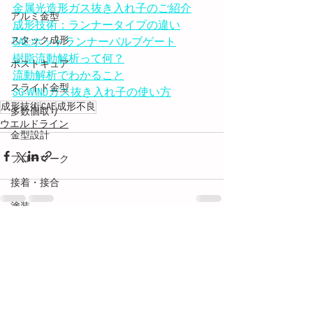
金属光造形ガス抜き入れ子のご紹介
アルミ金型
成形技術：ランナータイプの違い
スタック成形
CAE:ホットランナーバルブゲート
樹脂流動解析って何？
ポストキュア
流動解析でわかること
スライド金型
SG-WINDガス抜き入れ子の使い方
成形技術
CAE
成形不良
多数個取り
ウエルドライン
金型設計
フローマーク
接着・接合
塗装
段替え
すべて表示
最新記事
用語解説
ネジ成形
メカトロ技術