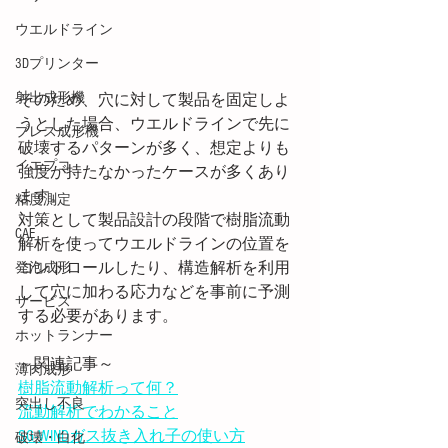
ウエルドライン
3Dプリンター
射出成形機
そのため、穴に対して製品を固定しよ
うとした場合、ウエルドラインで先に
プレス成形機
破壊するパターンが多く、想定よりも
イエプコ
強度が持たなかったケースが多くあり
ます。
粘度測定
対策として製品設計の段階で樹脂流動
CAE
解析を使ってウエルドラインの位置を
コントロールしたり、構造解析を利用
発泡成形
して穴に加わる応力などを事前に予測
サービス
する必要があります。
ホットランナー
～関連記事～
薄肉成形
樹脂流動解析って何？
突出し不良
流動解析でわかること
SG-WINDガス抜き入れ子の使い方
破壊・白化