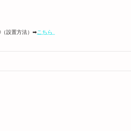
方 ②（設置方法）➡
こちら  