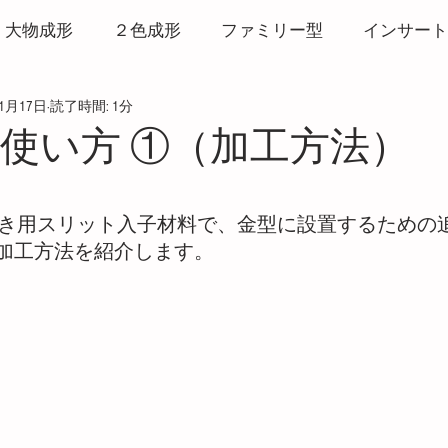
大物成形
２色成形
ファミリー型
インサート
11月17日
読了時間: 1分
形
打ち抜き成形
リサイクル
ヒート＆クール
NDの使い方 ①（加工方法）
マーク
バリ
ウエルドライン
3Dプリンター
と評価されています。
ガス抜き用スリット入子材料で、金型に設置するため
加工方法を紹介します。
粘度測定
CAE
発泡成形
サービス
ホッ
破壊・白化
アルミ金型