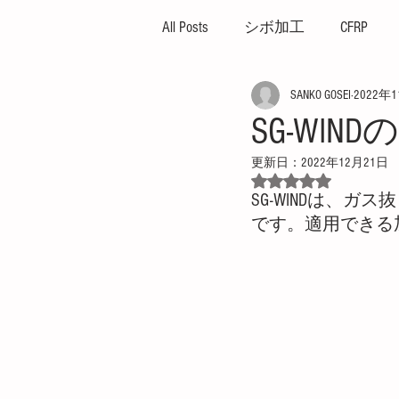
All Posts
シボ加工
CFRP
SANKO GOSEI
2022年
ハイサイクル
高外観成
SG-WI
更新日：
2022年12月21日
ガス焼け
プレッシャー
5つ星のうちNaN
SG-WINDは、
です。適用できる
プレス成形機
イエプコ
薄肉成形
突出し不良