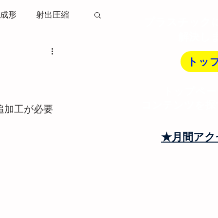
成形
射出圧縮
プラスチック
解決し
ソリ変形
トッ
トップペー
射出成形機
コンテンツを探
の追加工が必要
トランナー
★月間アク