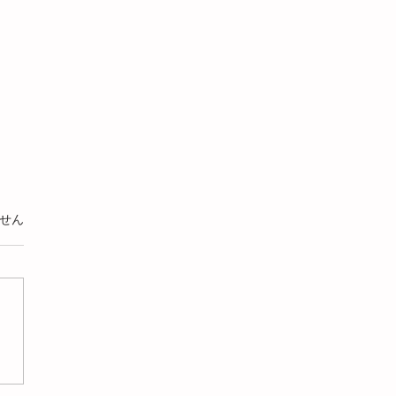
います。
せん
事例：ケースハウジング
ブのショート不具合と対