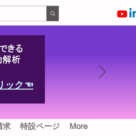
リック☜
請求
特設ページ
More