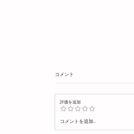
コメント
評価を追加
【検証実験】水上置換法によ
コメントを追加…
る金型内気体量の測定