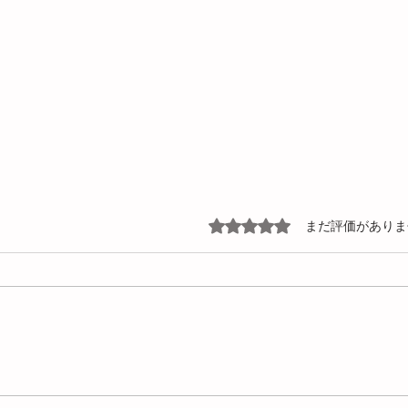
5つ星のうち0と評価されて
まだ評価がありま
ランナーロックピン（Zピ
改善
ン）とは？役割・選定ポイン
Yリ