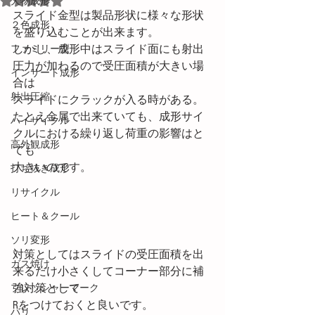
大物成形
スライド金型は製品形状に様々な形状
２色成形
を盛り込むことが出来ます。
しかし、成形中はスライド面にも射出
ファミリー型
圧力が加わるので受圧面積が大きい場
インサート成形
合は
射出圧縮
スライドにクラックが入る時がある。
たとえ金属で出来ていても、成形サイ
ハイサイクル
クルにおける繰り返し荷重の影響はと
高外観成形
ても
大きいのです。
打ち抜き成形
リサイクル
ヒート＆クール
ソリ変形
対策としてはスライドの受圧面積を出
ガス焼け
来るだけ小さくしてコーナー部分に補
強対策として
プレッシャーマーク
Rをつけておくと良いです。
バリ