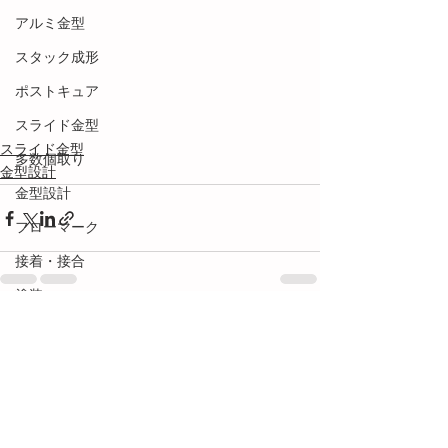
アルミ金型
スタック成形
ポストキュア
スライド金型
スライド金型
多数個取り
金型設計
金型設計
フローマーク
接着・接合
塗装
段替え
すべて表示
最新記事
用語解説
ネジ成形
メカトロ技術