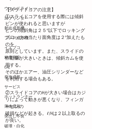
ウエルドライン
【スライドコアの注意】
①スライドコアを使用する際には傾斜
3Dプリンター
ピンが使われると思いますが
射出成形機
ピンの傾斜角は２５°以下でロッキング
ブロックの当たり面角度は２°加えたも
プレス成形機
のを
イエプコ
原則としています。また、スライドの
粘度測定
作動量が大きいときは、傾斜カムを使
用する。
CAE
そのほかエアー、油圧シリンダーなど
発泡成形
を利用する場合もある。
サービス
②スライドコアのHが大きい場合はカジ
ホットランナー
リによって動きが悪くなり、フィンガ
ーピンの
薄肉成形
破損などが起きる。ℓ/Hは２以上取るの
突出し不良
が良い。
破壊・白化