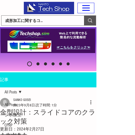
☞こちらをクリック☜
記事
All Posts
SANKO GOSEI
All Posts
2023年9月8日
読了時間: 1分
金型設計：スライドコアのクラ
シボ加工
ック対策
CFRP
更新日：
2024年2月27日
5つ星のうちNaNと評価されています。