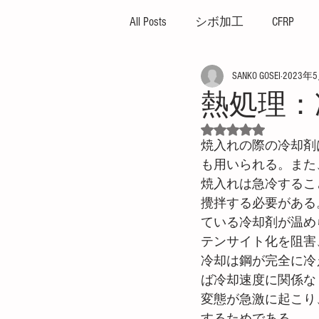
All Posts
シボ加工
CFRP
SANKO GOSEI
2023年
ハイサイクル
高外観成
熱処理：
5つ星のうちNaN
ガス焼け
プレッシャー
焼入れの際の冷却剤
も用いられる。また
焼入れは急冷するこ
プレス成形機
イエプコ
攪拌する必要がある
ている冷却剤が温め
テンサイト化を阻害
薄肉成形
突出し不良
冷却は鋼が完全に冷
ば冷却速度に関係な
変態が急激に起こり
するためである。