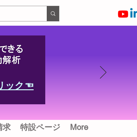
リック☜
請求
特設ページ
More