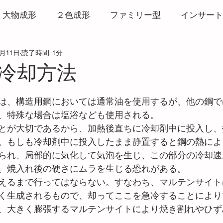
大物成形
２色成形
ファミリー型
インサート
5月11日
読了時間: 1分
形
打ち抜き成形
リサイクル
ヒート＆クール
冷却方法
と評価されています。
マーク
バリ
ウエルドライン
3Dプリンター
は、構造用鋼においては通常油を使用するが、他の鋼で
、特殊な場合は塩浴なども使用される。
とが大切であるから、加熱後直ちに冷却剤中に投入し、
粘度測定
CAE
発泡成形
サービス
ホッ
。もしも冷却剤中に投入したまま静置すると鋼の熱によ
られ、局部的に気化して気泡を生じ、この部分の冷却速
、焼入れ後の硬さにムラを生じる恐れがある。
破壊・白化
アルミ金型
えるまで行ってはならない。すなわち、マルテンサイト
く生成されるもので、却ってここを急冷することにより
、大きく膨張するマルテンサイトにより焼き割れやひず