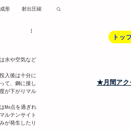
成形
射出圧縮
プラスチック
解決し
ソリ変形
トッ
トップペー
射出成形機
は水や空気など
コンテンツを探
投入後は十分に
トランナー
★月間アク
って、鋼に接し
度が下がりマル
はMs点を過ぎれ
マルテンサイト
みが発生したり