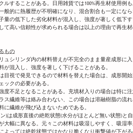
クルすることがある。日用雑貨では100%再生材使用例
一般的に熱履歴が不明確になり、混合割合も一定になら
子量の低下した劣化材料が混入し、強度が著しく低下す
して高い信頼性が求められる場合は以上の理由で再生材
るもの
リュシリンダ内の材料替えが不完全のまま量産成形に入
料が混入し、強度を著しく下げることがある。
は目視で発見できるので材料を替えた場合は、成形開始
ェックの必要がある。
強度不足となることがある。充填材入りの場合は特に注
ラス繊維等は絡み合わない、この場合は溶融樹脂の流れ
料に繊維が飛び込まないためである。
ロン)は成形直後の絶乾状態(水分がほとんど無い状態)と
が大幅に異なる。元々この材料は吸湿しやすく、吸湿率が1
によっては絶乾状態ではかなり脆くなり衝撃値が下がる