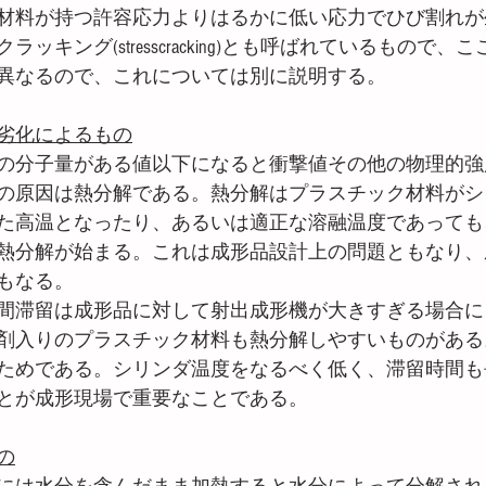
材料が持つ許容応力よりはるかに低い応力でひび割れが
ッキング(stresscracking)とも呼ばれているもので
異なるので、これについては別に説明する。
劣化によるもの
の分子量がある値以下になると衝撃値その他の物理的強
の原因は熱分解である。熱分解はプラスチック材料がシ
た高温となったり、あるいは適正な溶融温度であっても
熱分解が始まる。これは成形品設計上の問題ともなり、
もなる。
間滞留は成形品に対して射出成形機が大きすぎる場合に
剤入りのプラスチック材料も熱分解しやすいものがある
ためである。シリンダ温度をなるべく低く、滞留時間も
とが成形現場で重要なことである。
の