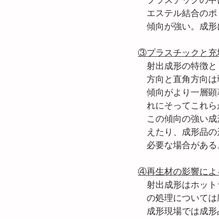
　プラスチックの中
　エステル結合のポリ
　傾向が強い。成形
③プラスチックと充
　射出成形の特徴と
　方向と直角方向は
　傾向がより一層顕
　れにそってこれら
　この傾向の強い成
　えたり、成形品の
　必要な場合がある
④再生材の影響によ
　射出成形はホット
　の処理については
　成形現場では成形