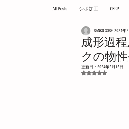
All Posts
シボ加工
CFRP
SANKO GOSEI
2024年
ハイサイクル
高外観成
成形過程
クの物性
ガス焼け
プレッシャー
更新日：
2024年2月16日
5つ星のうちNaN
プレス成形機
イエプコ
薄肉成形
突出し不良