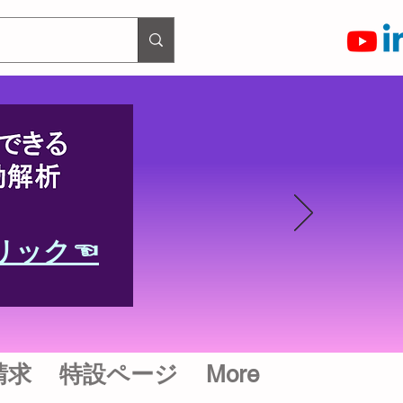
リック☜
請求
特設ページ
More