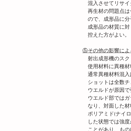
　混入させてリサイ
　再生材の問題点は
　ので、成形品に分
　成形品の材質に対
　控えた方がよい。
⑤その他の影響によ
　射出成形機のスク
　使用材料に異種材
　通常異種材料混入
　ショットは全数チ
　ウエルドが原因で
　ウエルド部ではガ
　なり、対面した材
　ポリアミド(ナイ
　した状態では強度
　ことがあり、もの