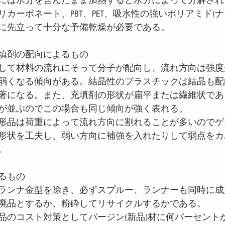
には水分を含んだまま加熱すると水分によって分解され
カーボネート、PBT、PET、吸水性の強いポリアミド(ナ
に先立って十分な予備乾燥が必要である。
填剤の配向によるもの
して材料の流れにそって分子が配向し、流れ方向は強度
弱くなる傾向がある。結晶性のプラスチックは結晶も配
著になる。また、充填剤の形状が扁平または繊維状であ
が並ぶのでこの場合も同じ傾向が強く表れる。
形品は荷重によって流れ方向に割れることが多いのでゲ
形状を工夫し、弱い方向に補強を入れたりして弱点をカ
。
るもの
ランナ金型を除き、必ずスプルー、ランナーも同時に成
廃品とするか、粉砕してリサイクルするかである。
品のコスト対策としてバージン(新品)材に何パーセント