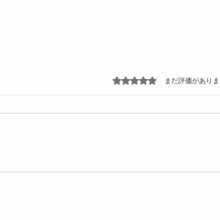
5つ星のうち0と評価されて
まだ評価がありま
プラスチックの100%リサイク
樹脂
ルが困難な理由
Prop