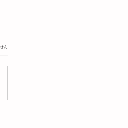
います。
せん
におけるバリア性（Barrier
erty）とは