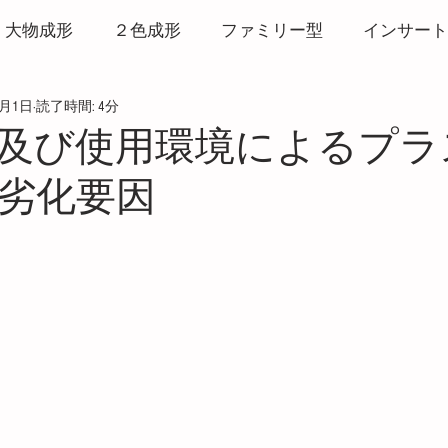
大物成形
２色成形
ファミリー型
インサート
2月1日
読了時間: 4分
形
打ち抜き成形
リサイクル
ヒート＆クール
及び使用環境によるプラ
劣化要因
マーク
バリ
ウエルドライン
3Dプリンター
と評価されています。
粘度測定
CAE
発泡成形
サービス
ホッ
破壊・白化
アルミ金型