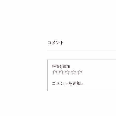
コメント
評価を追加
ランナーロックピン（Zピ
コメントを追加…
ン）とは？役割・選定ポイン
トとSG-WINDによる不良対策