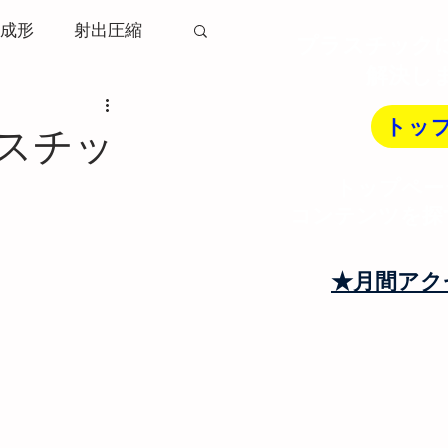
成形
射出圧縮
プラスチック
解決し
ソリ変形
トッ
スチッ
トップペー
射出成形機
コンテンツを探
トランナー
★月間アク