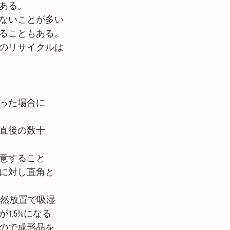
もある。
ないことが多い
ることもある。
のリサイクルは
った場合に
直後の数十
意すること
に対し直角と
自然放置で吸湿
.5%になる
ので成形品を