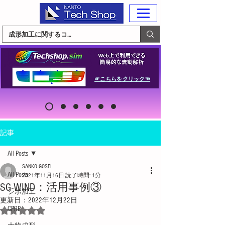
☞こちらをクリック☜
記事
All Posts
SANKO GOSEI
All Posts
2021年11月16日
読了時間: 1分
SG-WIND：活用事例③
シボ加工
更新日：
2022年12月22日
CFRP
5つ星のうちNaNと評価されています。