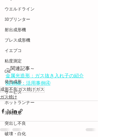
ウエルドライン
3Dプリンター
射出成形機
プレス成形機
イエプコ
粘度測定
～関連記事～
CAE
金属光造形：ガス抜き入れ子の紹介
発泡成形
SG-WIND：活用事例④
成形不良
ガス焼け
ガス
サービス
ガス焼け
ホットランナー
薄肉成形
突出し不良
破壊・白化