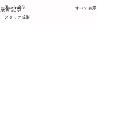
アルミ金型
すべて表示
最新記事
スタック成形
ポストキュア
スライド金型
多数個取り
金型設計
フローマーク
接着・接合
塗装
段替え
用語解説
ネジ成形
メカトロ技術
コメント
0.0 / 5（0）