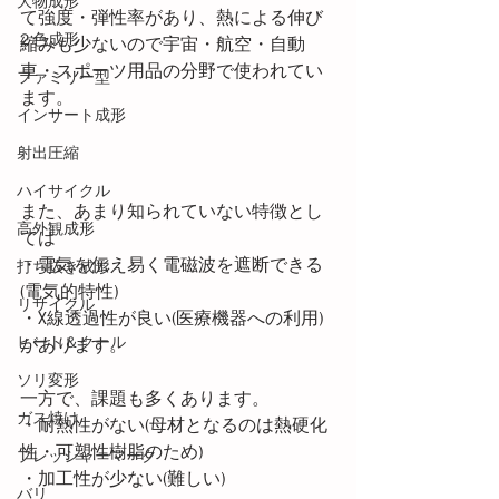
大物成形
て強度・弾性率があり、熱による伸び
２色成形
縮みも少ないので宇宙・航空・自動
車・スポーツ用品の分野で使われてい
ファミリー型
ます。
インサート成形
射出圧縮
ハイサイクル
また、あまり知られていない特徴とし
高外観成形
ては
・電気を伝え易く電磁波を遮断できる
打ち抜き成形
(電気的特性)
リサイクル
・X線透過性が良い(医療機器への利用)
ヒート＆クール
があります。
ソリ変形
一方で、課題も多くあります。
ガス焼け
・耐熱性がない(母材となるのは熱硬化
性・可塑性樹脂のため)
プレッシャーマーク
・加工性が少ない(難しい)
バリ