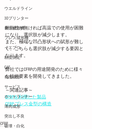
ウエルドライン
3Dプリンター
耐熱性が無ければ高温での使用が困難
射出成形機
になり、選択肢が減少します。
プレス成形機
また、極端な凹凸形状への賦形が難し
イエプコ
く、こちらも選択肢が減少する要因と
なります。
粘度測定
CAE
弊社ではCFRPの用途開発のために様々
な技術要素を開発してきました。
発泡成形
サービス
～関連記事～
CFRPを利用した製品
ホットランナー
CFRP:プレス金型の構造
薄肉成形
突出し不良
CFRP
破壊・白化