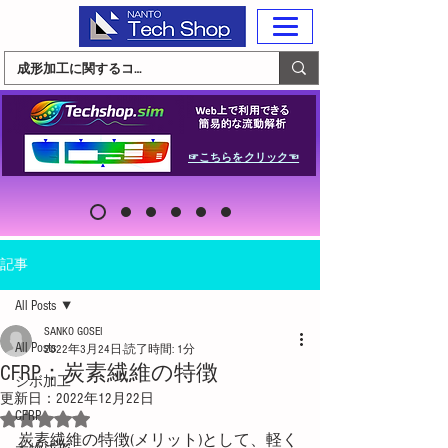
☞こちらをクリック☜
記事
All Posts
SANKO GOSEI
All Posts
2022年3月24日
読了時間: 1分
CFRP：炭素繊維の特徴
シボ加工
更新日：
2022年12月22日
CFRP
5つ星のうちNaNと評価されています。
炭素繊維の特徴(メリット)として、軽く