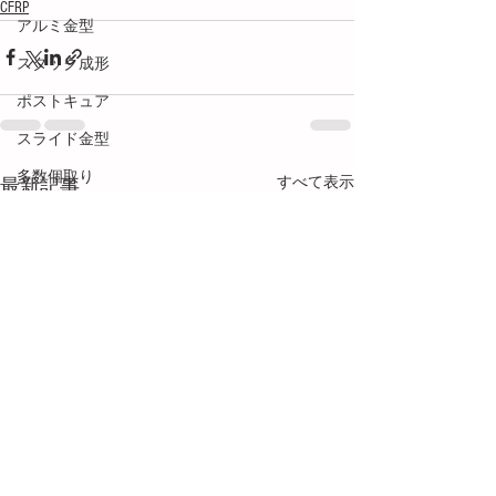
CFRP
アルミ金型
スタック成形
ポストキュア
スライド金型
多数個取り
すべて表示
最新記事
金型設計
フローマーク
接着・接合
塗装
段替え
用語解説
ネジ成形
メカトロ技術