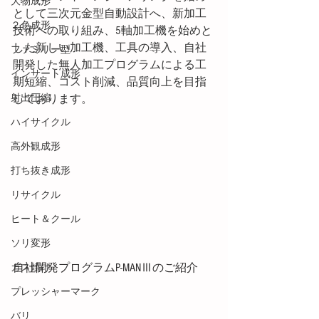
大物成形
として三次元金型自動設計へ、新加工
２色成形
技術への取り組み、5軸加工機を始めと
した新しい加工機、工具の導入、自社
ファミリー型
開発した無人加工プログラムによる工
インサート成形
期短縮、コスト削減、品質向上を目指
射出圧縮
しております。
ハイサイクル
高外観成形
打ち抜き成形
リサイクル
ヒート＆クール
ソリ変形
自社開発プログラムP-MANⅢのご紹介
ガス焼け
プレッシャーマーク
バリ