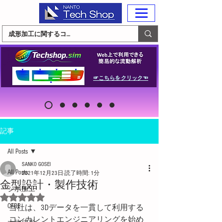
☞こちらをクリック☜
記事
All Posts
SANKO GOSEI
All Posts
2021年12月23日
読了時間: 1分
金型設計・製作技術
シボ加工
5つ星のうちNaNと評価されています。
CFRP
当社は、3Dデータを一貫して利用する
コンカレントエンジニアリングを始め