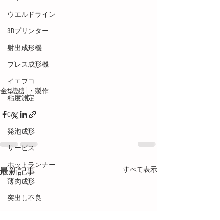
ウエルドライン
3Dプリンター
射出成形機
プレス成形機
イエプコ
金型設計・製作
粘度測定
CAE
発泡成形
サービス
ホットランナー
すべて表示
最新記事
薄肉成形
突出し不良
破壊・白化