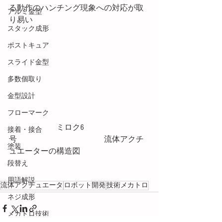
る動作のハンチング現象への対応が取
アルミ金型
り易い
スタック成形
ポストキュア
スライド金型
多数個取り
金型設計
フローマーク
　　　　　　ミロク6
接着・接合
号　　　　　　　　　　　流体アクチ
塗装
ュエーターの構造図
段替え
用語解説
流体アクチュエータ
ロボット開発
技術メカトロ
ネジ成形
メカトロ技術