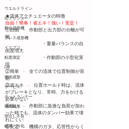
ウエルドライン
★流体アクチュエータの特徴
3Dプリンター
自由！簡単！省エネ！強い！安定！
射出成形機
①自由　-　作動部と出力部の分離が可
能
プレス成形機
　　　　　　　　・重量バランスの自
イエプコ
由度増大
　　　　　　　　・作動部の小型化実
粘度測定
現
CAE
②簡単　-　全ての流体で位置制御が容
発泡成形
易
③省エネ　-　位置ホールド時は、流体
サービス
がブレーキとなり、常時、力をかける
ホットランナー
必要がない
④強い　-　作動部に急激な負荷が加わ
薄肉成形
った時でも、流体のダンパー効果で壊
突出し不良
れにくい
破壊・白化
⑤安定　-　機構のガタ、応答性からく