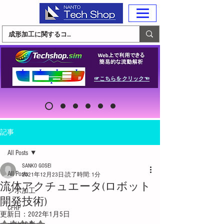
☞こちらをクリック☜
記事
All Posts
SANKO GOSEI
All Posts
2021年12月23日
読了時間: 1分
流体アクチュエータ(ロボット
シボ加工
開発技術)
CFRP
更新日：
2022年1月5日
5つ星のうちNaNと評価されています。