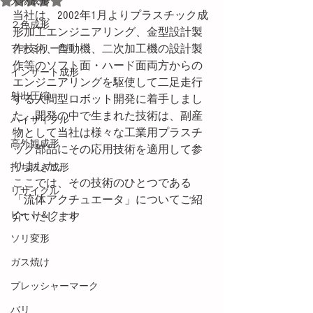
大物成形
当社は、2002年1月よりプラスチック成
２色成形
形加工エンジニアリング、金型設計製
作技術、自動機、二次加工機の設計製
ファミリー型
作等のソフト面・ハード面両方からの
インサート成形
エンジニアリングを駆使して二足走行
射出圧縮
する人間型ロボット開発に着手しまし
た。開発の中で生まれた技術は、副産
ハイサイクル
物として当社は様々な工業用プラスチ
高外観成形
ック部品にその応用技術を適用して参
りました。
打ち抜き成形
ここでは、その技術のひとつである
リサイクル
「流体アクチュエータ」についてご紹
ヒート＆クール
介いたします
ソリ変形
ガス焼け
プレッシャーマーク
バリ