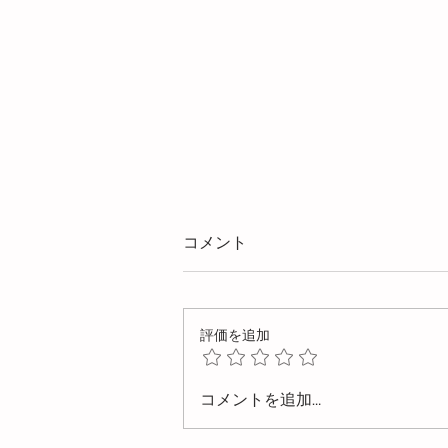
コメント
評価を追加
不良対策：ソリやヒケの低減
コメントを追加…
に有効なガスインジェクショ
ン成形