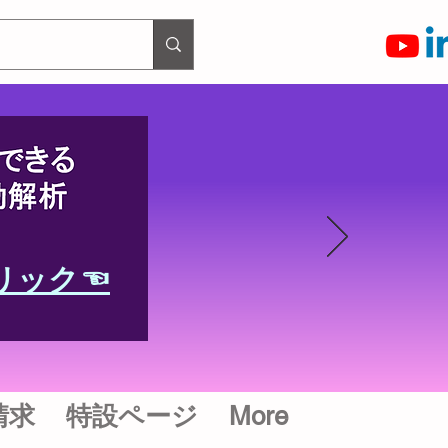
リック☜
請求
特設ページ
More