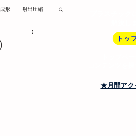
成形
射出圧縮
プラスチック
解決し
ソリ変形
トッ
)
トップペー
射出成形機
コンテンツを探
トランナー
★月間アク