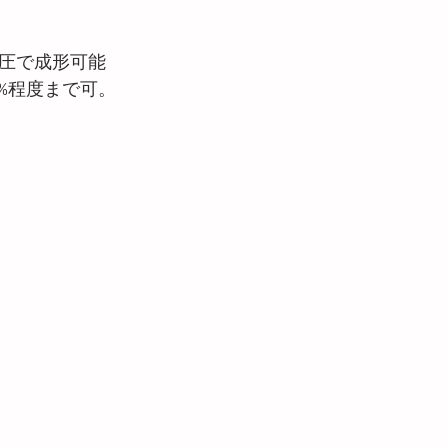
圧で成形可能
%程度まで可。