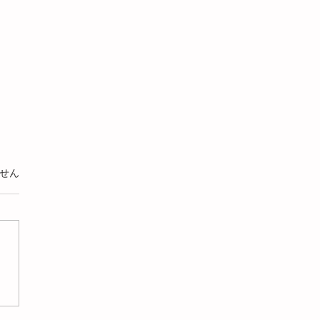
います。
せん
ートショットの原因を解
樹脂と空気の激しい攻防