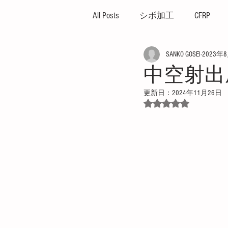
All Posts
シボ加工
CFRP
SANKO GOSEI
2023年
ハイサイクル
高外観成
中空射出成形(
更新日：
2024年11月26日
ガス焼け
プレッシャー
5つ星のうちNaN
プレス成形機
イエプコ
薄肉成形
突出し不良