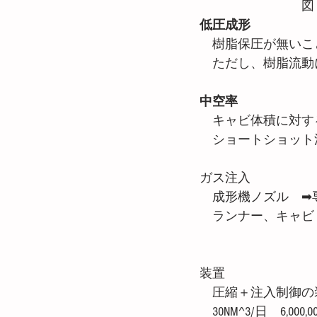
　　　　　　　　図
低圧成形
　樹脂保圧が無いこ
　ただし、樹脂流動
中空率
　キャビ体積に対す
　ショートショット
ガス注入
　成形機ノズル　➡
　ランナー、キャビ
　　　　　　　　　　
装置
　圧縮＋注入制御の
　30NM^3/日　6,000,00