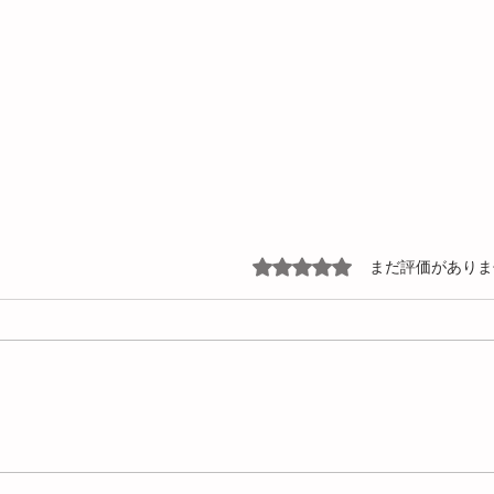
5つ星のうち0と評価されて
まだ評価がありま
用語解説：剪断発熱とは
ショ
説！