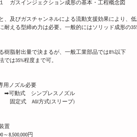
１　ガスインジェクション成形の基本・工程概念図
と、及びガスチャンネルによる流動支援効果により、低
に耐える型締め力は必要。一般的にはソリッド成形の35
る樹脂射出量で決まるが、一般工業部品では8%以下
法では35%程度まで可。
専用ノズル必要
　➡可動式　シンプレスノズル
　固定式　AGI方式(スリーブ)
装置
0～8,500,000円