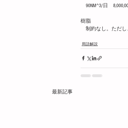
　90NM^3/日　8,000,00
樹脂
　制約なし。ただし
用語解説
最新記事