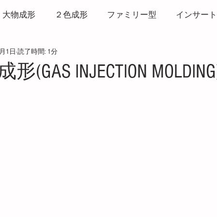
大物成形
２色成形
ファミリー型
インサート
8月1日
読了時間: 1分
形
打ち抜き成形
リサイクル
ヒート＆クール
GAS INJECTION MOLDING
マーク
バリ
ウエルドライン
3Dプリンター
と評価されています。
粘度測定
CAE
発泡成形
サービス
ホッ
破壊・白化
アルミ金型