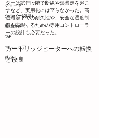
ターは試作段階で断線や熱暴走を起こ
ショート
すなど、実用化には至らなかった。高
シルバー(銀条)
温環境下での耐久性や、安全な温度制
御を実現するための専用コントローラ
現場改善
ーの設計も必要だった。
CAE
マレーシア
カートリッジヒーターへの転換
粘弾性
と改良