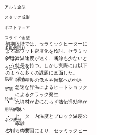
アルミ金型
スタック成形
ポストキュア
スライド金型
初期段階では、セラミックヒーターに
多数個取り
よる高ワット密度化を検討。セラミッ
クは昇温速度が速く、断線も少ないと
金型設計
いう特長を持つ。しかし実際には以下
フローマーク
のような多くの課題に直面した。
接着・接合
外径精度の低さや衝撃への弱さ
急速な昇温によるヒートショック
塗装
によるクラック発生
段替え
充填材が密にならず熱伝導効率が
低い
用語解説
ヒーター内温度とブロック温度の
ネジ成形
乖離
メカトロ技術
これらの要因により、セラミックヒー