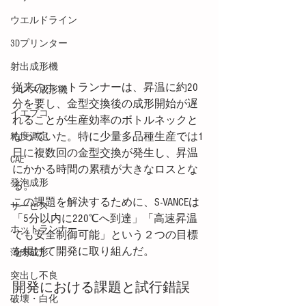
ウエルドライン
3Dプリンター
射出成形機
従来のホットランナーは、昇温に約20
プレス成形機
分を要し、金型交換後の成形開始が遅
イエプコ
れることが生産効率のボトルネックと
なっていた。特に少量多品種生産では1
粘度測定
日に複数回の金型交換が発生し、昇温
CAE
にかかる時間の累積が大きなロスとな
発泡成形
る。
この課題を解決するために、S-VANCEは
サービス
「5分以内に220℃へ到達」「高速昇温
ホットランナー
でも安全制御可能」という２つの目標
を掲げて開発に取り組んだ。
薄肉成形
突出し不良
開発における課題と試行錯誤
破壊・白化