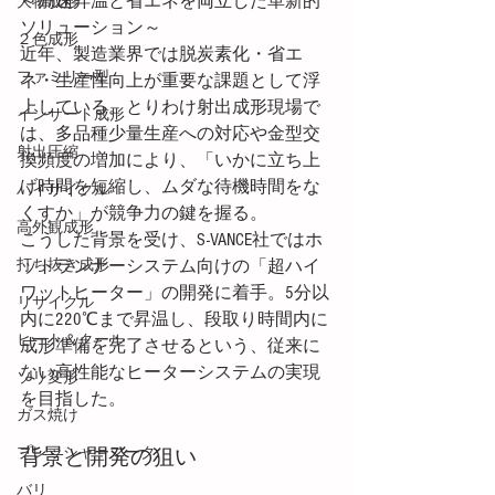
～高速昇温と省エネを両立した革新的
大物成形
ソリューション～
２色成形
近年、製造業界では脱炭素化・省エ
ファミリー型
ネ・生産性向上が重要な課題として浮
上している。とりわけ射出成形現場で
インサート成形
は、多品種少量生産への対応や金型交
射出圧縮
換頻度の増加により、「いかに立ち上
げ時間を短縮し、ムダな待機時間をな
ハイサイクル
くすか」が競争力の鍵を握る。
高外観成形
こうした背景を受け、S-VANCE社ではホ
打ち抜き成形
ットランナーシステム向けの「超ハイ
ワットヒーター」の開発に着手。5分以
リサイクル
内に220℃まで昇温し、段取り時間内に
ヒート＆クール
成形準備を完了させるという、従来に
ない高性能なヒーターシステムの実現
ソリ変形
を目指した。
ガス焼け
プレッシャーマーク
背景と開発の狙い
バリ