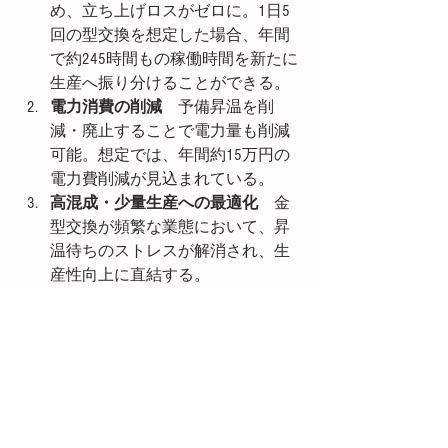
め、立ち上げロスがゼロに。1日5
回の型交換を想定した場合、年間
で約245時間もの稼働時間を新たに
生産へ振り分けることができる。
電力消費の削減
　予備昇温を削
減・廃止することで電力量も削減
可能。想定では、年間約15万円の
電力費削減が見込まれている。
高混成・少量生産への最適化
　金
型交換が頻繁な業態において、昇
温待ちのストレスが解消され、生
産性向上に直結する。
安全性の確保
　専用コントローラ
ーによるヒーターとホットランナ
ーブロックの温度監視により、熱
暴走を防止。今後はインターロッ
ク機能など、さらなる安全対策が
強化される予定である。