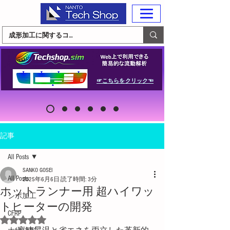
☞こちらをクリック☜
記事
All Posts
SANKO GOSEI
All Posts
2025年6月6日
読了時間: 3分
ホットランナー用 超ハイワッ
シボ加工
トヒーターの開発
CFRP
5つ星のうちNaNと評価されています。