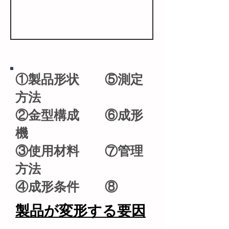
①製品形状 ⑤測定
方法
②金型構成 ⑥成形
機
③使用材料 ⑦管理
方法
​④成形条件 ⑧
製品が​変形する要因