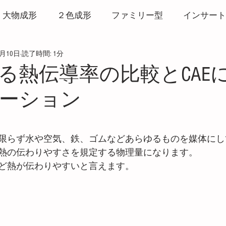
大物成形
２色成形
ファミリー型
インサート
3月10日
読了時間: 1分
形
打ち抜き成形
リサイクル
ヒート＆クール
る熱伝導率の比較とCAE
ーション
マーク
バリ
ウエルドライン
3Dプリンター
と評価されています。
粘度測定
CAE
発泡成形
サービス
ホッ
限らず水や空気、鉄、ゴムなどあらゆるものを媒体にし
熱の伝わりやすさを規定する物理量になります。
ど熱が伝わりやすいと言えます。
破壊・白化
アルミ金型