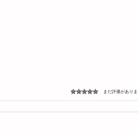
5つ星のうち0と評価されて
まだ評価がありま
CA