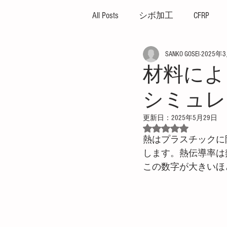
All Posts
シボ加工
CFRP
SANKO GOSEI
2025年
ハイサイクル
高外観成
材料によ
シミュレ
ガス焼け
プレッシャー
更新日：
2025年5月29日
5つ星のうちNaN
プレス成形機
イエプコ
熱はプラスチックに
します。熱伝導率は
この数字が大きいほ
薄肉成形
突出し不良