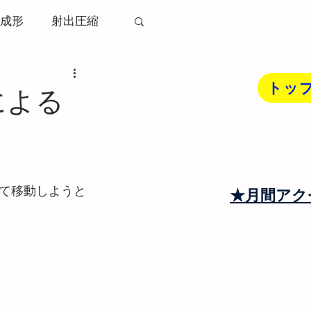
成形
射出圧縮
プラスチック
解決し
ソリ変形
トッ
による
トップペー
射出成形機
コンテンツを探
トランナー
て移動しようと
★月間アク