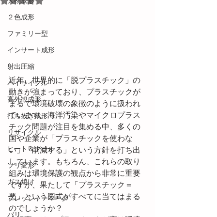
大物成形
２色成形
ファミリー型
インサート成形
射出圧縮
近年、世界的に「脱プラスチック」の
ハイサイクル
動きが強まっており、プラスチックが
高外観成形
まるで環境破壊の象徴のように扱われ
ています。海洋汚染やマイクロプラス
打ち抜き成形
チック問題が注目を集める中、多くの
リサイクル
国や企業が「プラスチックを使わな
ヒート＆クール
い」「削減する」という方針を打ち出
しています。もちろん、これらの取り
ソリ変形
組みは環境保護の観点から非常に重要
ガス焼け
ですが、果たして「プラスチック＝
悪」という図式がすべてに当てはまる
プレッシャーマーク
のでしょうか？
バリ