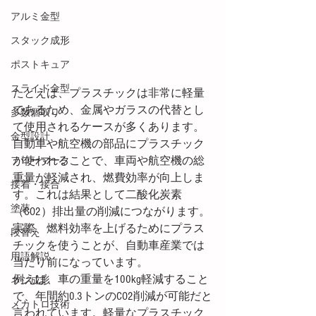
アルミ金型
スタック成形
ポストキュア
スライド金型
たとえば、プラスチックは非常に軽量
であるため、金属やガラスの代替とし
多数個取り
て使用されるケースが多くあります。
金型設計
自動車や航空機の部品にプラスチック
が使われることで、車両や航空機の総
フローマーク
重量が軽減され、燃費効率が向上しま
接着・接合
す。これは結果として二酸化炭素
塗装
（CO2）排出量の削減につながります。
実際、燃料効率を上げるためにプラス
段替え
チックを使うことが、自動車産業では
用語解説
当たり前になっています。
例えば、車の重量を100kg軽減すること
ネジ成形
で、年間約0.3トンのCO2削減が可能だと
メカトロ技術
言われています。軽量なプラスチック