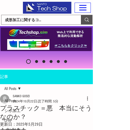
☞こちらをクリック☜
記事
All Posts
SANKO GOSEI
All Posts
2024年10月22日
読了時間: 5分
プラスチック＝悪 本当にそう
シボ加工
なのか？
CFRP
更新日：
2025年5月29日
5つ星のうちNaNと評価されています。