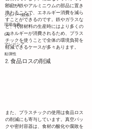
ショート
部品が鉄やアルミニウムの部品に置き
換わることで、エネルギー消費を減ら
シルバー(銀条)
すことができるのです。鉄やガラスな
現場改善
ど、代替材料の生産時にはより多くの
エネルギーが消費されるため、プラス
CAE
チックを使うことで全体の環境負荷を
マレーシア
軽減できるケースが多々あります。
粘弾性
2. 食品ロスの削減
また、プラスチックの使用は食品ロス
の削減にも寄与しています。真空パッ
クや密封容器は、食材の酸化や腐敗を