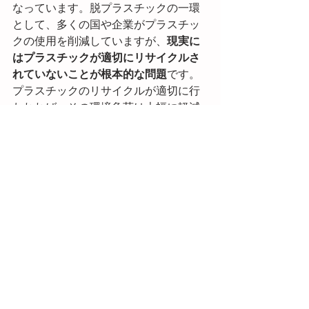
なっています。脱プラスチックの一環
として、多くの国や企業がプラスチッ
クの使用を削減していますが、
現実に
はプラスチックが適切にリサイクルさ
れていないことが根本的な問題
です。
プラスチックのリサイクルが適切に行
われれば、その環境負荷は大幅に軽減
されるはずです。しかし、プラスチッ
クの種類が多岐にわたるため、分別や
処理が難しく、結果的に多くのプラス
チックが埋め立てられたり、海洋に流
出したりしています。
この課題を解決するためには、より効
率的なリサイクルシステムの整備や、
分別の徹底が必要です。さらに、プラ
スチックの再生利用を促進するため
に、デザインや製造の段階からリサイ
クルを念頭に置いた設計が重要です。