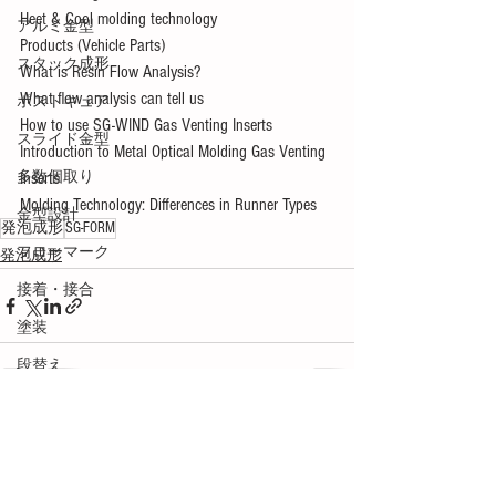
Heet & Cool molding technology 
アルミ金型
Products (Vehicle Parts) 
スタック成形
What is Resin Flow Analysis? 
What flow analysis can tell us
ポストキュア
How to use SG-WIND Gas Venting Inserts 
スライド金型
Introduction to Metal Optical Molding Gas Venting 
多数個取り
Inserts 
Molding Technology: Differences in Runner Types
金型設計
発泡成形
SG-FORM
フローマーク
発泡成形
接着・接合
塗装
段替え
用語解説
すべて表示
最新記事
ネジ成形
メカトロ技術