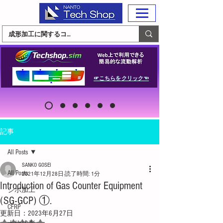
☞こちらをクリック☜
記事
All Posts
SANKO GOSEI
All Posts
2021年12月28日
読了時間: 1分
Introduction of Gas Counter Equipment
シボ加工
(SG-GCP) ①.
CFRP
更新日：
2023年6月27日
5つ星のうちNaNと評価されています。