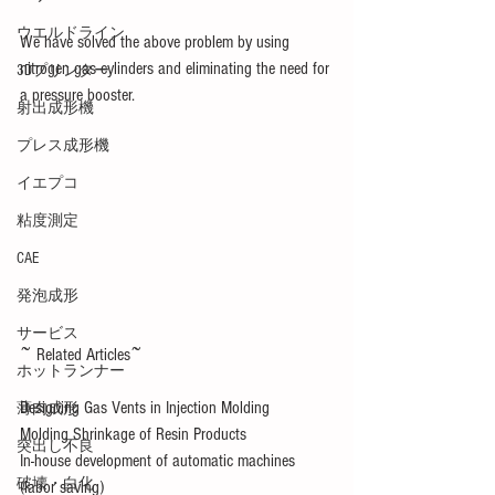
ウエルドライン
We have solved the above problem by using 
nitrogen gas cylinders and eliminating the need for 
3Dプリンター
a pressure booster.
射出成形機
プレス成形機
イエプコ
粘度測定
CAE
発泡成形
サービス
~ Related Articles~
ホットランナー
Designing Gas Vents in Injection Molding 
薄肉成形
Molding Shrinkage of Resin Products
突出し不良
In-house development of automatic machines 
破壊・白化
(labor saving) 