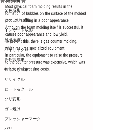
大物成形
Most physical foam molding results in the 
２色成形
formation of bubbles on the surface of the molded 
product, resulting in a poor appearance.
ファミリー型
Although the foam molding itself is successful, it 
インサート成形
causes poor appearance and low yield.
射出圧縮
To prevent this, there is gas counter molding, 
which requires specialized equipment.
ハイサイクル
In particular, the equipment to raise the pressure 
高外観成形
to the counter pressure was expensive, which was 
a factor in increasing costs.
打ち抜き成形
リサイクル
ヒート＆クール
ソリ変形
ガス焼け
プレッシャーマーク
バリ