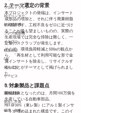
2. テーマ選定の背景
ウエルドライン
本プロジェクトの発端は、インサート
3Dプリンター
成形品の増加と、それに伴う廃棄樹脂
射出成形機
の増加です。工程不良をゼロに近づけ
ることが最も望ましいものの、実際の
プレス成形機
生産現場では完全な排除は難しく、一
イエプコ
定量のスクラップが発生します。
そこで、環境負荷軽減とSDGsの観点か
粘度測定
ら、「再生材として利用可能な形で金
CAE
属インサートを除去し、リサイクルす
る」ことがテーマとして掲げられまし
発泡成形
た。
サービス
ホットランナー
3. 対象製品と課題点
開発対象となったのは、月間100万個を
薄肉成形
生産している自動車部品。
突出し不良
PBT-GF30%（東レ製）にアルミ製インサ
破壊・白化
ートが埋め込まれた構造です。このイ