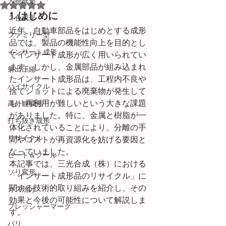
大物成形
5つ星のうちNaNと評価されています。
1. はじめに
２色成形
近年、自動車部品をはじめとする成形
ファミリー型
品では、製品の機能性向上を目的とし
インサート成形
てインサート成形が広く用いられてい
ます。しかし、金属部品が組み込まれ
射出圧縮
たインサート成形品は、工程内不良や
ハイサイクル
捨てショットによる廃棄物が発生して
も、再利用が難しいという大きな課題
高外観成形
がありました。特に、金属と樹脂が一
打ち抜き成形
体化されていることにより、分離の手
リサイクル
間やコストが再資源化を妨げる要因と
なっていました。
ヒート＆クール
本記事では、三光合成（株）における
ソリ変形
「インサート成形品のリサイクル」に
関する技術的取り組みを紹介し、その
ガス焼け
効果と今後の可能性について解説しま
プレッシャーマーク
す。
バリ