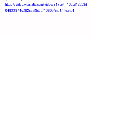
https://video.wixstatic.com/video/217ce4_13acd12ab3d
04822974cc9f2c8af9c6b/1080p/mp4/file.mp4
6. リサイクルによる効果と展開
この技術の導入によって得られる効果
は以下の通りです：
月間2,000kgのPBT廃材を再利用する
ことで、年間960万円のコスト削減
同様の技術をPA6（ザイテル）製の
インサート品にも展開可能。年間
240万円の削減見込
熱可塑性樹脂と金属インサートの
組み合わせであれば多くの製品へ