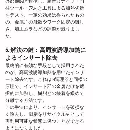
外部機関と連携し、超音波ナイフ・円
柱ツール・穴あき工具による加熱切断
をテスト。一定の効果は得られたもの
の、金属片の飛散やワーク固定の難し
さ、加工ムラなどの課題が残りまし
た。
5. 解決の鍵：高周波誘導加熱に
よるインサート除去
最終的に有効な手段として採用された
のが、高周波誘導加熱を用いたインサ
ート除去です。これはIH調理器と同様の
原理で、インサート部の金属だけを選
択的に加熱し、樹脂との接着を緩めて
分離する方法です。
この手法により、インサートを破損な
く除去し、樹脂をリサイクル材として
再利用可能な状態に保つことができる
ようになりました。