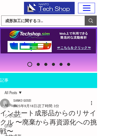
☞こちらをクリック☜
記事
All Posts
SANKO GOSEI
All Posts
2025年9月18日
読了時間: 3分
インサート成形品からのリサイ
シボ加工
クル 〜廃棄から再資源化への挑
CFRP
戦〜