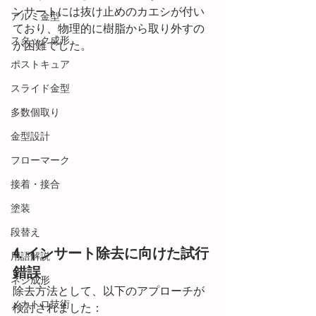
ンサートには抜け止めのカエシが付い
アルミ金型
ており、物理的に樹脂から取り外すの
スタック成形
が困難でした。
ポストキュア
スライド金型
多数個取り
金型設計
フローマーク
接着・接合
塗装
段替え
4. インサート除去に向けた試行
用語解説
錯誤
ネジ成形
除去方法として、以下のアプローチが
メカトロ技術
検討されました：