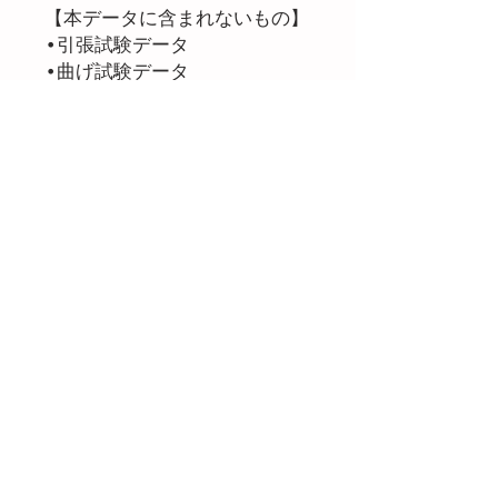
【本データに含まれないもの】
•引張試験データ
•曲げ試験データ
•衝撃試験データ
•CAE材料カード
用途例
•金型寸法補正の検討
•樹脂流動解析の収縮率設定
•成形収縮傾向の比較検討
－BI32AT(PP)
※価格は１グレードの値段にな
ります
樹脂製品の製造、販売なら三光合成に
お任せください！