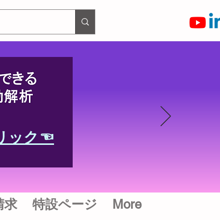
リック☜
請求
特設ページ
More