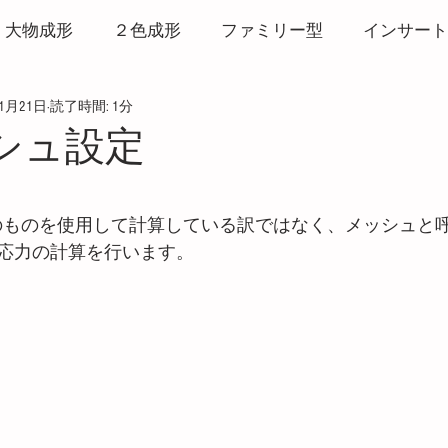
大物成形
２色成形
ファミリー型
インサート
11月21日
読了時間: 1分
形
打ち抜き成形
リサイクル
ヒート＆クール
ッシュ設定
マーク
バリ
ウエルドライン
3Dプリンター
と評価されています。
タそのものを使用して計算している訳ではなく、メッシュと
応力の計算を行います。
粘度測定
CAE
発泡成形
サービス
ホッ
破壊・白化
アルミ金型