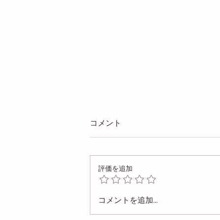
コメント
評価を追加
CAE 熱流体解析：金型温度の
コメントを追加…
上昇を予測 ～CAEを活用し