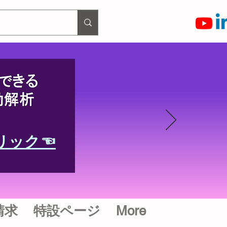
リック☜
請求
特設ページ
More