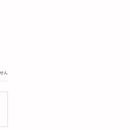
います。
せん
AE】アイボルトの吊り角
よる発生応力と変形量