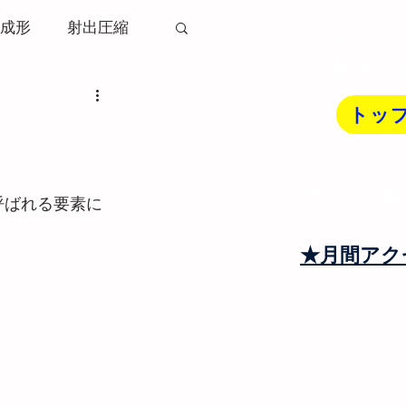
成形
射出圧縮
プラスチック
解決し
ソリ変形
トッ
トップペー
射出成形機
コンテンツを探
呼ばれる要素に
トランナー
★月間アク