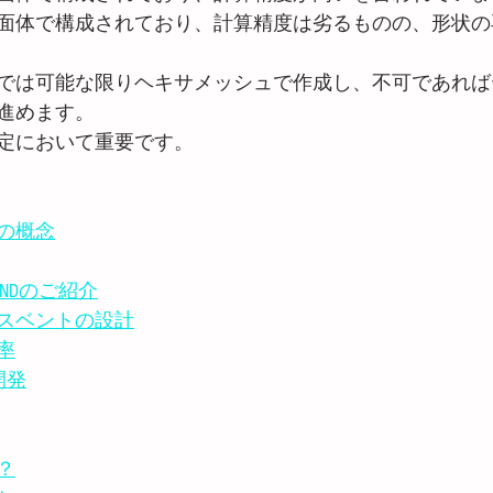
面体で構成されており、計算精度は劣るものの、形状の
では可能な限りヘキサメッシュで作成し、不可であれば
進めます。
定において重要です。
の概念
INDのご紹介
スベントの設計
率
開発
？