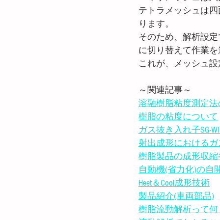
テトラメッシュは四
ります。
そのため、解析設定
に切り替えて作業を
これが、メッシュ設
～関連記事～
溶融樹脂粘度測定法
樹脂の粘度について
ガス抜き入れ子SG-W
射出成形におけるガ
樹脂製品の成形収縮
自動機(省力化)の自
Heet＆Cool成形技術
製品紹介(車両部品)
樹脂流動解析って何