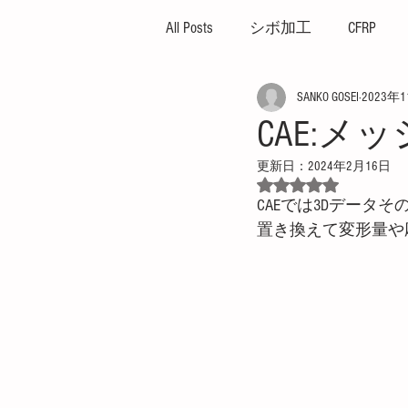
All Posts
シボ加工
CFRP
SANKO GOSEI
2023年
ハイサイクル
高外観成
CAE:メ
更新日：
2024年2月16日
ガス焼け
プレッシャー
5つ星のうちNaN
CAEでは3Dデー
置き換えて変形量や
プレス成形機
イエプコ
薄肉成形
突出し不良