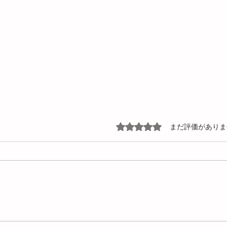
5つ星のうち0と評価されて
まだ評価がありま
CAE（Computer Aided Engineering）
【C
とは？基礎から活用事例まで
度に