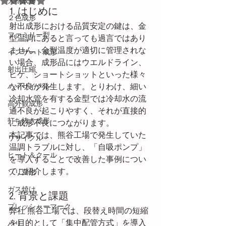
大物成形
1. はじめに
２色成形
射出成形における品質安定の鍵は、金
ファミリー型
型温調にあると言っても過言ではあり
ません。金型温度が適切に管理されな
インサート成形
い場合、成形品にはウエルドライン、
射出圧縮
ヒケ、ショートショットといった様々
な不良が発生します。とりわけ、細い
ハイサイクル
冷却水管を有する金型では冷却水の流
高外観成形
通不良が起こりやすく、それが直接的
打ち抜き成形
に成形不良につながります。
本記事では、熊谷工場で発生していた
リサイクル
温調トラブルに対し、「自吸ポンプ」
ヒート＆クール
を導入することで改善した事例につい
てご紹介します。
ソリ変形
ガス焼け
2. 背景と課題
プレッシャーマーク
弊社 熊谷工場では、段替え時間の短縮
を目的として「集中配管方式」を導入
バリ