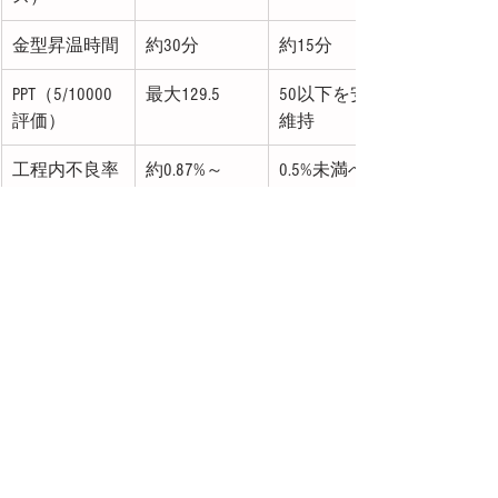
金型昇温時間
約30分
約15分
PPT（5/10000
最大129.5
50以下を安定
評価）
維持
工程内不良率
約0.87%～
0.5%未満へ改
1.06%
善
さらに、改善後の製品は外観品質の安
定により顧客クレームが減少し、納期
遵守率100%も継続達成。工程内不良金
額も半減し、年間の不良コストは100万
円以上の削減効果が見込まれました。
6. 今後の展望
今回の成功事例は、「流れにくい水路
への対応」を重点課題として解決した