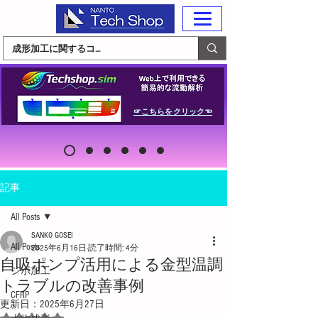
☞こちらをクリック☜
記事
All Posts
SANKO GOSEI
All Posts
2025年6月16日
読了時間: 4分
自吸ポンプ活用による金型温調
シボ加工
トラブルの改善事例
CFRP
更新日：
2025年6月27日
5つ星のうちNaNと評価されています。