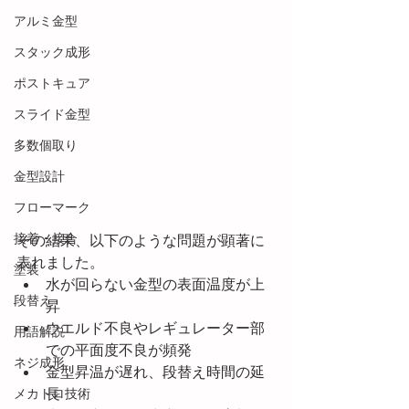
アルミ金型
スタック成形
ポストキュア
スライド金型
多数個取り
金型設計
フローマーク
接着・接合
その結果、以下のような問題が顕著に
表れました。
塗装
水が回らない金型の表面温度が上
段替え
昇
ウエルド不良やレギュレーター部
用語解説
での平面度不良が頻発
ネジ成形
金型昇温が遅れ、段替え時間の延
長
メカトロ技術