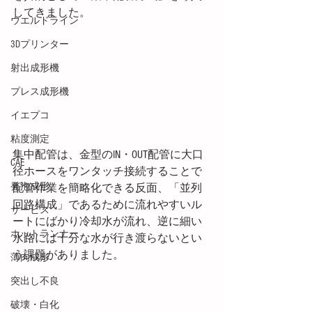
してきました。
ウエルドライン
3Dプリンター
射出成形機
プレス成形機
イエプコ
粘度測定
集中配管は、金型のIN・OUT配管に大口
CAE
径ホースをワンタッチ接続することで
発泡成形
配管作業を簡略化できる反面、「並列
回路構成」であるために流れやすいル
サービス
ートにばかり冷却水が流れ、逆に細い
ホットランナー
水路には十分な水が行き渡らないとい
う課題がありました。
薄肉成形
突出し不良
破壊・白化