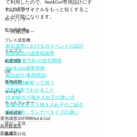
て利用したので、Heat&Cool専用設計にす
れば成形サイクルをもっと短くするこ
ウエルドライン
とが可能になります。
3Dプリンター
射出成形機
～関連記事～
プレス成形機
射出成形におけるガスベントの設計
イエプコ
樹脂製品の成形収縮率
自動機(省力化)の自社開発
粘度測定
Heet＆Cool成形技術
CAE
製品紹介(車両部品)
発泡成形
樹脂流動解析って何？
流動解析でわかること
サービス
SG-WINDガス抜き入れ子の使い方
ホットランナー
金属光造形ガス抜き入れ子のご紹介
成形技術：ランナータイプの違い
薄肉成形
発泡成形
SG-FORM
Heat＆Cool
突出し不良
高外観成形
発泡成形
破壊・白化