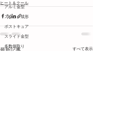
ヒート＆クール
アルミ金型
スタック成形
ポストキュア
スライド金型
多数個取り
すべて表示
最新記事
金型設計
フローマーク
接着・接合
塗装
段替え
用語解説
ネジ成形
メカトロ技術