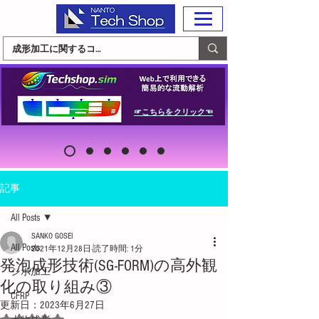
☞こちらをクリック☜
記事
All Posts
SANKO GOSEI
All Posts
2021年12月28日
読了時間: 1分
発泡成形技術(SG-FORM)の高外観
シボ加工
化の取り組み③
CFRP
更新日：
2023年6月27日
5つ星のうちNaNと評価されています。