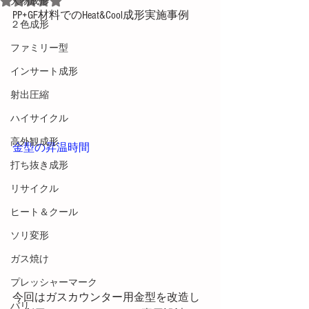
大物成形
PP+GF材料でのHeat&Cool成形実施事例
２色成形
ファミリー型
インサート成形
射出圧縮
ハイサイクル
高外観成形
金型の昇温時間
打ち抜き成形
リサイクル
ヒート＆クール
ソリ変形
ガス焼け
プレッシャーマーク
今回はガスカウンター用金型を改造し
バリ