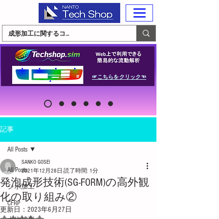
☞こちらをクリック☜
記事
All Posts
SANKO GOSEI
All Posts
2021年12月28日
読了時間: 1分
発泡成形技術(SG-FORM)の高外観
シボ加工
化の取り組み②
CFRP
更新日：
2023年6月27日
5つ星のうちNaNと評価されています。