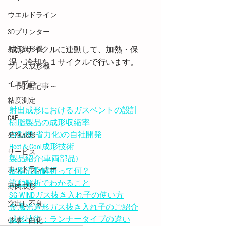
ウエルドライン
3Dプリンター
射出成形機
成形サイクルに連動して、加熱・保
温・冷却を１サイクルで行います。
プレス成形機
イエプコ
～関連記事～
粘度測定
射出成形におけるガスベントの設計
CAE
樹脂製品の成形収縮率
自動機(省力化)の自社開発
発泡成形
Heet＆Cool成形技術
サービス
製品紹介(車両部品)
ホットランナー
樹脂流動解析って何？
流動解析でわかること
薄肉成形
SG-WINDガス抜き入れ子の使い方
突出し不良
金属光造形ガス抜き入れ子のご紹介
成形技術：ランナータイプの違い
破壊・白化