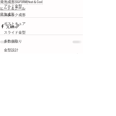
発泡成形
SG-FORM
Heat＆Cool
アルミ金型
ヒート＆クール
発泡成形
スタック成形
ポストキュア
スライド金型
多数個取り
金型設計
すべて表示
最新記事
フローマーク
接着・接合
塗装
段替え
用語解説
ネジ成形
メカトロ技術