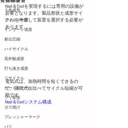
大物成形
Heat＆Coolを実現するには専用の設備が
２色成形
必要となります。製品形状と成形サイ
クルを考慮して装置を選択する必要が
ファミリー型
あります。
インサート成形
射出圧縮
ハイサイクル
高外観成形
打ち抜き成形
リサイクル
電気式は、加熱時間を短くできるの
ヒート＆クール
で、蒸気式に比べてサイクル短縮が可
能です
ソリ変形
Heat＆Coolシステム構成
ガス焼け
プレッシャーマーク
バリ