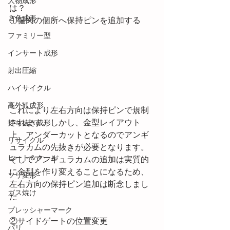
大物成形
は？
２色成形
①偏肉の個所へ保持ピンを追加する
ファミリー型
インサート成形
射出圧縮
ハイサイクル
高外観成形
これにより左右方向は保持ピンで規制
されます。しかし、金型レイアウト
打ち抜き成形
上、アンダーカットとなるのでアンギ
リサイクル
ュラカムの先抜きが必要となります。
ヒート＆クール
そしてアンギュラカムの追加は実質的
に金型を作り変えることになるため、
ソリ変形
左右方向の保持ピン追加は断念しまし
ガス焼け
た
プレッシャーマーク
②サイドゲートの位置変更
バリ