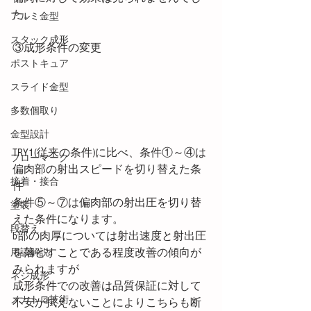
た。
アルミ金型
スタック成形
③成形条件の変更
ポストキュア
スライド金型
多数個取り
金型設計
TRY1(従来の条件)に比べ、条件①～④は
フローマーク
偏肉部の射出スピードを切り替えた条
接着・接合
件
条件⑤～⑦は偏肉部の射出圧を切り替
塗装
えた条件になります。
段替え
b部の肉厚については射出速度と射出圧
を落とすことである程度改善の傾向が
用語解説
みられますが
ネジ成形
成形条件での改善は品質保証に対して
メカトロ技術
不安が拭えないことによりこちらも断