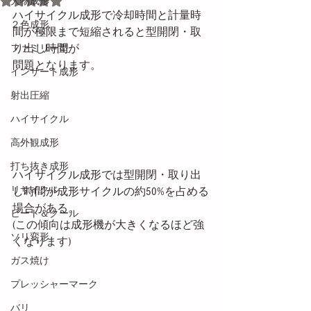
大物成形
ハイサイクル成形で冷却時間と計量時
２色成形
間が極限まで短縮されると型開閉・取
り出し時間が
ファミリー型
問題となります。
インサート成形
射出圧縮
ハイサイクル
高外観成形
打ち抜き成形
ハイサイクル成形では型開閉・取り出
リサイクル
し時間が成形サイクルの約50%を占める
場合がある。
ヒート＆クール
(この傾向は成形機が大きくなるほど強
ソリ変形
くなります)
ガス焼け
プレッシャーマーク
バリ