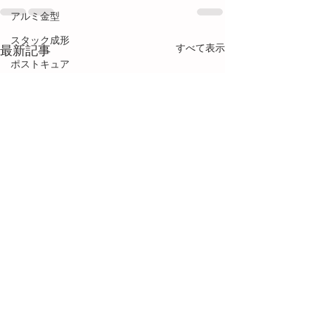
アルミ金型
スタック成形
すべて表示
最新記事
ポストキュア
スライド金型
多数個取り
金型設計
フローマーク
接着・接合
塗装
段替え
用語解説
ネジ成形
メカトロ技術