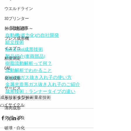
ウエルドライン
3Dプリンター
～関連記事～
射出成形機
自動機(省力化)の自社開発
プレス成形機
組立技術
イエプコ
Heet＆Cool成形技術
製品紹介(車両部品)
粘度測定
樹脂流動解析って何？
CAE
流動解析でわかること
SG-WINDガス抜き入れ子の使い方
発泡成形
金属光造形ガス抜き入れ子のご紹介
サービス
成形技術：ランナータイプの違い
成形技術
金型技術
量産技術
ホットランナー
ハイサイクル
薄肉成形
突出し不良
破壊・白化