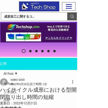
☞こちらをクリック☜
記事
All Posts
SANKO GOSEI
All Posts
2022年6月20日
読了時間: 1分
ハイサイクル成形における型開
シボ加工
閉取り出し時間の短縮
CFRP
更新日：
2022年12月21日
5つ星のうちNaNと評価されています。