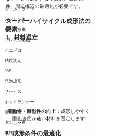
件、周辺機器の最適化が必要です。
ウエルドライン
3Dプリンター
スーパーハイサイクル成形法の
要素
射出成形機
1.   材料選定
プレス成形機
イエプコ
粘度測定
CAE
発泡成形
サービス
ホットランナー
流動性・離型性の向上
：成形しやすく
薄肉成形
固化速度が速い材料を選定します
突出し不良
2.  成形条件の最適化
破壊・白化