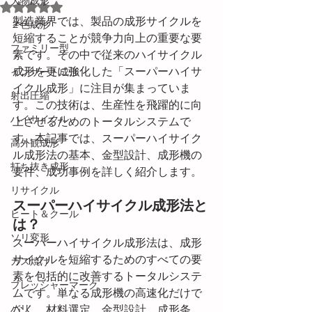
大物成形
5つ星のうちNaNと評価されています。
製造業界では、製品の成形サイクルを
２色成形
短縮することが競争力向上の重要な要
ファミリー型
素です。その中で従来のハイサイクル
成形を更に強化した「スーパーハイサ
インサート成形
イクル成形」に注目が集まっていま
射出圧縮
す。この技術は、生産性を飛躍的に向
ハイサイクル
上させるためのトータルシステムで
す。本記事では、スーパーハイサイク
高外観成形
ル成形法の基本、金型設計、成形機の
打ち抜き成形
要件、成功事例を詳しく紹介します。
リサイクル
スーパーハイサイクル成形法と
ヒート＆クール
は？
ソリ変形
スーパーハイサイクル成形法は、成形
サイクルを短縮するためのすべての要
ガス焼け
素を包括的に改善するトータルシステ
プレッシャーマーク
ムです。単なる成形機の高速化だけで
バリ
なく、材料選定、金型設計、成形条