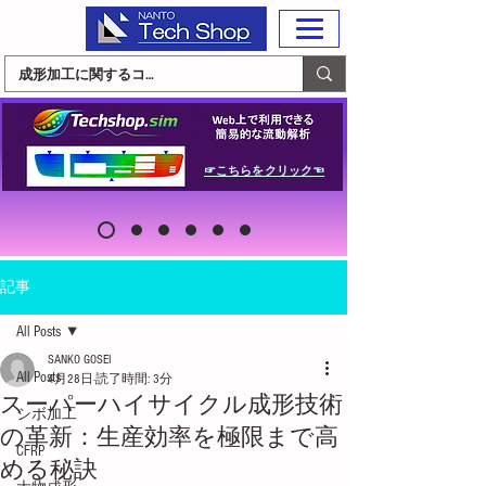
☞こちらをクリック☜
記事
All Posts
SANKO GOSEI
All Posts
4月28日
読了時間: 3分
スーパーハイサイクル成形技術
シボ加工
の革新：生産効率を極限まで高
CFRP
める秘訣