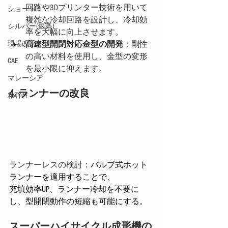
回路や3Dプリンター技術を用いて
ショート
複雑な冷却回路を設計し、冷却効
シルバー(銀条)
率を大幅に向上させます。
現場改善
高速型開閉対応金型の開発
：剛性
の高い材料を使用し、金型の変形
CAE
を最小限に抑えます。
マレーシア
4. ランナーの改良
粘弾性
ランナーレスの検討：
バルブ式ホット
ランナーを適用することで、
充填効率UP、ランナー冷却を不要に
し、型開閉動作の短縮も可能にする。
スーパーハイサイクル成形機の