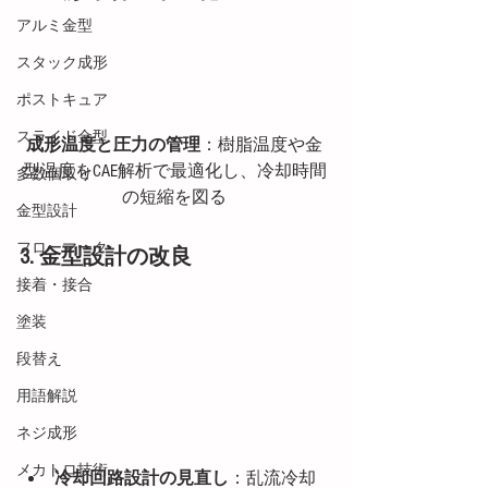
アルミ金型
スタック成形
ポストキュア
スライド金型
成形温度と圧力の管理
：樹脂温度や金
型温度をCAE解析で最適化し、冷却時間
多数個取り
の短縮を図る
金型設計
フローマーク
3. 金型設計の改良
接着・接合
塗装
段替え
用語解説
ネジ成形
メカトロ技術
冷却回路設計の見直し
：乱流冷却