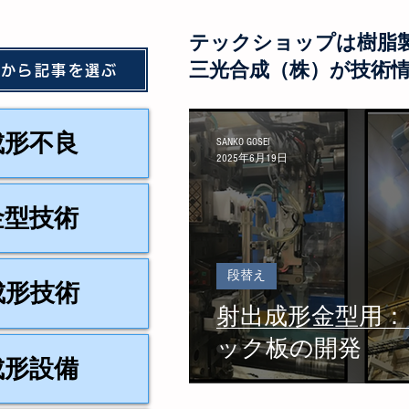
テックショップは樹脂
三光合成（株）が技術情
ーから記事を選ぶ
成形不良
SANKO GOSEI
2025年6月19日
金型技術
段替え
成形技術
射出成形金型用
ック板の開発
成形設備