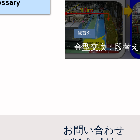
ossary
ョップは樹脂製品の製造、
。
段替え
金型交換：段替え
お問い合わせ