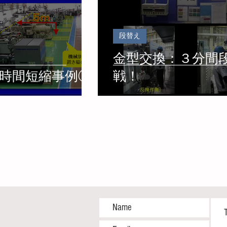
段替え
金型交換：３分間
時間短縮事例①
戦！