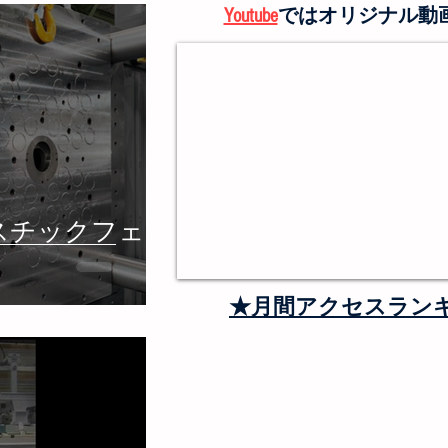
Youtube
ではオリジナル動
際プラスチックフェア
★月間アクセスラン