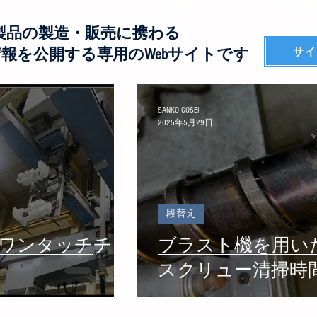
NEW
NEW
製品の製造・
販売に携わる
サ
報を公開する専用のWebサイトです
SANKO GOSEI
2025年5月29日
段替え
：ワンタッチチャ
ブラスト機を用い
スクリュー清掃時