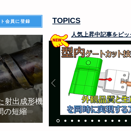
TOPICS
イト会員に登録
人気上昇中記事をピッ
た射出成形機用
間の短縮