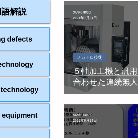
用語解説
SANKO GOSEI
2024年7月24日
g defects
メカトロ技術
echnology
５軸加工機と汎
合わせた連続無人
 technology
 equipment
SANKO GOSEI
2023年8月24日