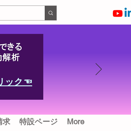
リック☜
請求
特設ページ
More